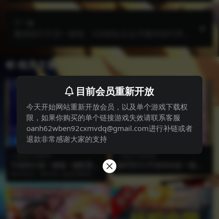
金钱装备
下一篇
魔神契约手游一键端，GM刷钻石金币魔神契约单
机版
相关文章
目前会员重新开放
今天开始网站重新开放会员，以及单个游戏下载权
限，如果你购买的单个链接游戏失效请联系客服
oanh62wben92cxmvdq@gmail.com进行补链或者
退款非常感谢大家的支持
精品手游网单
精品手游网单
手游斩幻想一键端一键配置单
秦时明月2手游单机版一键
机局域外网配套语音视频GM
端，安卓网游单机GM修改无
软件包含：测试包 ( 游戏IP配置
工具
限元宝
器、游戏服务端、GM工具、安卓客
户端、APK反...