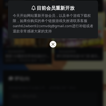
蒸汽幻想单机版PC电脑vm一
魔域单机版 怀旧耐玩魔域一键
目前会员重新开放
键端游经典W7-W11
端 gm工具 基于V5修改
魔域单机版 怀旧耐玩魔域 +gm工具
更新说明（本版本基于V5修改）：
今天开始网站重新开放会员，以及单个游戏下载权
一、删除...
限，如果你购买的单个链接游戏失效请联系客服
oanh62wben92cxmvdq@gmail.com进行补链或者
退款非常感谢大家的支持
精品端游网单
精品端游网单
最新120魔兽世界单机版837第
梦幻西游单机版18门派 解压即
四版一键端魔兽世界带GM和
玩一键端梦幻西游神兽技能全
游戏大小：65G左右 版本：8.37 12
视频
0级 支持系统：WIN7/WIN10 ...
评论(0)
您的邮箱地址不会被公开。
必填项已用
*
标注