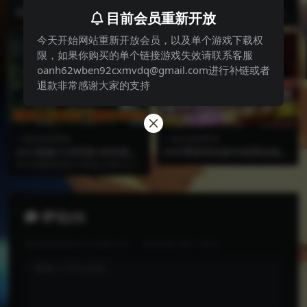
跑跑卡丁车3068单机版一键端
DNF单机版86黑金第三版完整
目前会员重新开放
下载 新车新道具高分辨率
任务单人副本革新丝滑技能G
M网单
今天开始网站重新开放会员，以及单个游戏下载权
限，如果你购买的单个链接游戏失效请联系客服
oanh62wben92cxmvdq@gmail.com进行补链或者
退款非常感谢大家的支持
精品端游网单
精品端游网单
2022物集大话西游2单机版红
DNF网游单机版90级黑金版第
木星盘,灵犀,法门带助战伙伴
二版五女鬼三魔枪完整时装
2022物集西游红木星盘,灵犀,法门
带助战伙伴,锦绣,翅膀 游戏大小：1
0G左右...
评论(0)
您的邮箱地址不会被公开。
必填项已用
*
标注