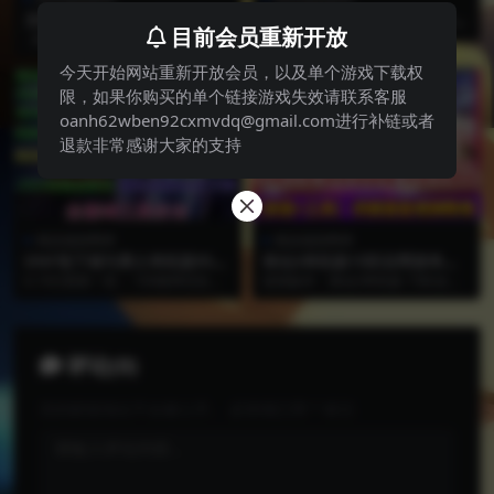
龙腾世界单机版一键镜像端 14
追梦传奇起源单机版 假人布莱
目前会员重新开放
87虚拟机端 3D画面6大职业特
尔女巫暗黑修仙三职业
游戏名称： 网络游戏-龙腾世界单
色
机 配置推荐：window7 (6...
今天开始网站重新开放会员，以及单个游戏下载权
限，如果你购买的单个链接游戏失效请联系客服
oanh62wben92cxmvdq@gmail.com进行补链或者
退款非常感谢大家的支持
精品端游网单
精品端游网单
DNF地下城与勇士单机版95级
诛仙3单机版15职业网游单机
100SS神话 送GM后台DNF单
版新职业可进副本版1554一键
6.19日更新一览： 100级神话史诗
游戏版本：诛仙3单机版 15职业版
机一键端
端
最高天非别家假的90改的装备，bu
本（可进副本） 支持系统：WinXP/
g已经修...
Win7...
评论(0)
您的邮箱地址不会被公开。
必填项已用
*
标注