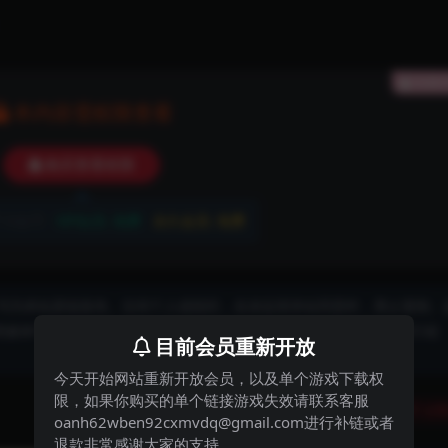
隐藏
本内容需权限查看
购买查看权限
10金币
VIP会员:
免费
永久会员:
免费
均为本站原创发布。任何个人或组织，在未征得本站同意时，禁止复制、
类媒体平台。如若本站内容侵犯了原著者的合法权益，可联系我们进行处
目前会员重新开放
今天开始网站重新开放会员，以及单个游戏下载权
限，如果你购买的单个链接游戏失效请联系客服
分享
收藏
点赞
oanh62wben92cxmvdq@gmail.com进行补链或者
退款非常感谢大家的支持