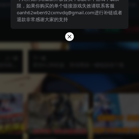
类媒体平台。如若本站内容侵犯了原著者的合法权益，可联系我们进行处
限，如果你购买的单个链接游戏失效请联系客服
oanh62wben92cxmvdq@gmail.com进行补链或者
退款非常感谢大家的支持
分享
收藏
点赞
上一篇
下一篇
免虚拟机网
密传4.2单机版，密传网游一键端游戏下载
预言下载