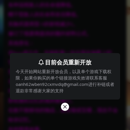
各种远程敌人的生命值降低。
帽子型敌人的生命和攻击降低。
实验武器类型-S的射程减少1。
修订了报废商提供的额外材料公式。
其他变化：
在boss战斗中，当相机第一次出现在地图上时，
目前会员重新开放
它将向地平线平移。
今天开始网站重新开放会员，以及单个游戏下载权
安全屋中的可访问地图现在将有箭头指示。
限，如果你购买的单个链接游戏失效请联系客服
当使用目标锁定技能时，你现在可以在目标之间
oanh62wben92cxmvdq@gmail.com进行补链或者
退款非常感谢大家的支持
对角切换。
获取随机记忆的规则被修订。
击败不能移动的物品，如宝箱或宝桶，现在不会
给你记忆。
各种视觉改善。