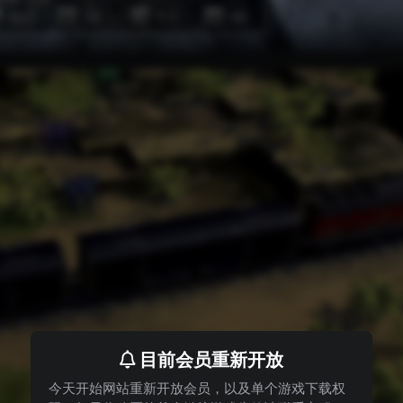
目前会员重新开放
今天开始网站重新开放会员，以及单个游戏下载权