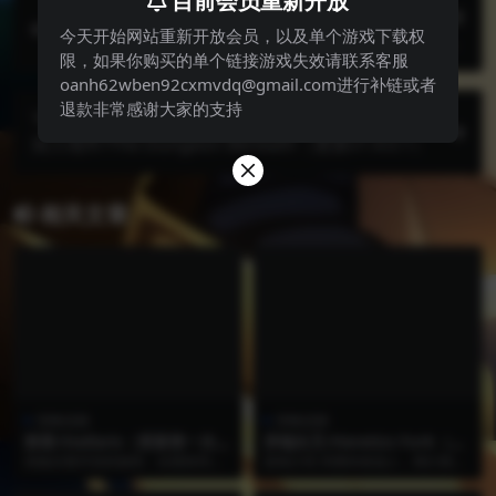
目前会员重新开放
上一篇
今天开始网站重新开放会员，以及单个游戏下载权
飞马座远征/The Pegasus Expedition（更新v6613
限，如果你购买的单个链接游戏失效请联系客服
1）
oanh62wben92cxmvdq@gmail.com进行补链或者
退款非常感谢大家的支持
下一篇
深入地牢/The Dungeon Beneath（更新v1.4.0.1）
相关文章
策略战旗
策略战旗
群星/Stellaris（更新第一次接
异端尖叉/Heretics Fork（更
触故事包DLC）
新v1.0.21）
准备好展开您的旅程，在星际间探
游戏介绍 亲爱的候选人，我们很高
索、发掘多样物种，并与其互动。
兴地邀请你担任地狱经理一职。你
派出科学飞船进行探索...
可以利用我们的计算...