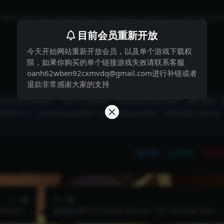
formations aren’t final and may be subject to change unti
目前会员重新开放
今天开始网站重新开放会员，以及单个游戏下载权
限，如果你购买的单个链接游戏失效请联系客服
oanh62wben92cxmvdq@gmail.com进行补链或者
退款非常感谢大家的支持
均为本站原创发布。任何个人或组织，在未征得本站同意时，禁止复制、
类媒体平台。如若本站内容侵犯了原著者的合法权益，可联系我们进行处
分享
收藏
点赞
上一篇
下一篇
66923）
粗鲁的赛车手/Rude Racers: 2D Combat Racin
（v5590247）