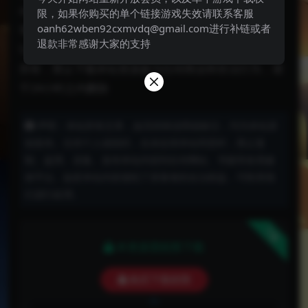
4.本站部分内容均由互联网收集整理，仅供大家参考、
限，如果你购买的单个链接游戏失效请联系客服
oanh62wben92cxmvdq@gmail.com进行补链或者
学习，不存在任何商业目的与商业用途。
退款非常感谢大家的支持
5.本站提供的所有资源仅供参考学习使用，版权归原著
所有，禁止下载本站资源参与任何商业和非法行为，请
于24小时之内删除
声明：本站所有文章，如无特殊说明或标注，均为本站原
创发布。任何个人或组织，在未征得本站同意时，禁止复
制、盗用、采集、发布本站内容到任何网站、书籍等各类媒
体平台。如若本站内容侵犯了原著者的合法权益，可联系我
们进行处理。
下载
本资源需权限下载
购买下载权限