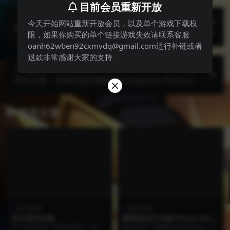
目前会员重新开放
上一篇
今天开始网站重新开放会员，以及单个游戏下载权
沉重汉堡/Heavy Burger
限，如果你购买的单个链接游戏失效请联系客服
oanh62wben92cxmvdq@gmail.com进行补链或者
退款非常感谢大家的支持
下一篇
审判之眼：死神的遗言重制版/Judgment Remaste
red
相关文章
动作游戏
动作游戏
莎木系列合集
警察枪战正式版/Police Shoo
tout
关于这款游戏 【版本介绍】 1莎木1
游戏名称：警察枪战 英文名称：Pol