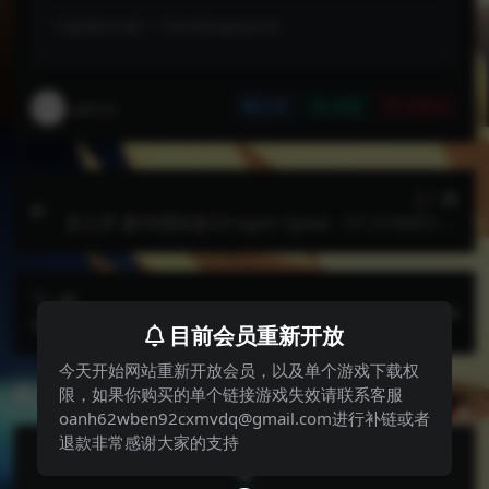
下载遇到问题？可联系客服或反馈
admin
分享
收藏
点赞(
0
)
上一篇
龙之矛-豪华国际版/Dragon Spear（V1.014HF2-人
物冲突修复+加强MOD版-+全角色DLC）
下一篇
落难航船:诅咒之岛的探险者/Stranded Sails – Expl
目前会员重新开放
orers of the Cursed Islands
今天开始网站重新开放会员，以及单个游戏下载权
相关文章
限，如果你购买的单个链接游戏失效请联系客服
oanh62wben92cxmvdq@gmail.com进行补链或者
退款非常感谢大家的支持