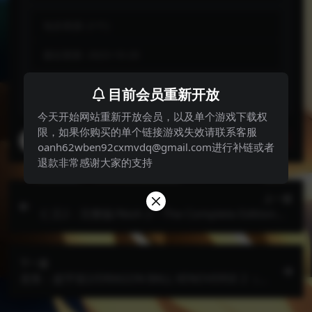
包含资源:
(1个)
最近更新:
2023-10-20
下载遇到问题？可联系客服或反馈
目前会员重新开放
今天开始网站重新开放会员，以及单个游戏下载权
限，如果你购买的单个链接游戏失效请联系客服
admin
分享
收藏
点赞(
0
)
oanh62wben92cxmvdq@gmail.com进行补链或者
退款非常感谢大家的支持
上一篇
仁王2：完整版/Nioh 2 – The Complete Edition（v
1.28.07）
下一篇
龙珠：超宇宙2/DRAGON BALL XENOVERSE 2（更
新v1.21.00-整合全DLC-多项修改器+存档-mod）