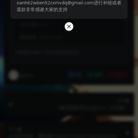
oanh62wben92cxmvdq@gmail.com进行补链或者
永久会员:
免费
退款非常感谢大家的支持
包含资源:
(1个)
最近更新:
2023-10-20
下载遇到问题？可联系客服或反馈
admin
分享
收藏
点赞(
0
)
上一篇
海岛牧歌/Re:Legend（正式版）
下一篇
沙加开拓者：重制版/SaGa Frontier Remastered