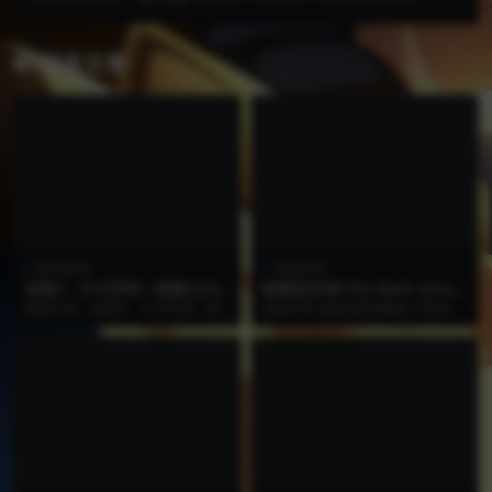
相关文章
角色扮演
角色扮演
龙珠Z：卡卡罗特（更新v2.00
暗黑幸存者/The Dark Surviv
-整合DLC）
ors
游戏介绍 《龙珠Z：卡卡罗特》里
游戏介绍 这款游戏是融合了类幸存
可体验到悟空及其他Z战士的故事！
者、类暗黑与随机元素的Rogue游
除了史诗级的对战...
戏，玩家将在游...