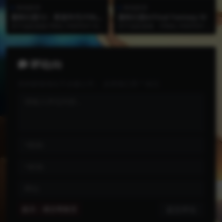
角色扮演
角色扮演
最终幻想12：黄道年代/FINA
最终幻想4/Final Fantasy IV
L FANTASY XII THE ZODIAC
关于这款游戏 FINAL FANTASY XII
关于这款游戏 《FINAL FANTASY I
AGE
THE ZODIAC AGE ...
V》作为《FINAL FANTAS...
评论(0)
您的邮箱地址不会被公开。
必填项已用
*
标注
提示：请文明发言