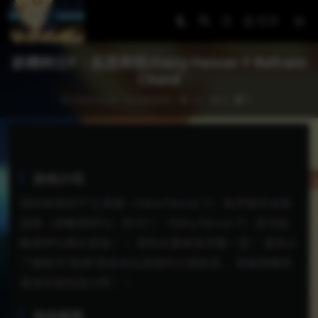
登录
妖精剑士F：反思和弦/Fairy Fencer F Refrain
Chord
2023-10-20
角色扮演
22
0
5
游戏介绍
得到传承的”F”之系谱（Fairy Fencer F） 歌声推开全新
战场（策略类RPG）的大门 《Fairy Fencer F》变为策
略类RPG再次登场！！ 系列主要角色齐聚一堂！ 更加入
了被称为“歌姬”的存在以及新剑士新妖圣， 体验策略性
更加丰富的战斗吧！！
游戏截图