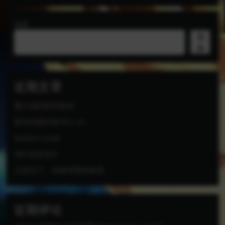
搜索
搜
索
近期文章
魔王城的隐居参谋
奥利珀斯的禁书V1.01
BioBot Guide
强行枕营业!2
点就完了：海量老婆收集器
近期评论