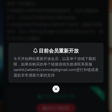
会第一时间解决！
4.本站部分内容均由互联网收集整理，仅供大家参考、
学习，不存在任何商业目的与商业用途。
5.本站提供的所有资源仅供参考学习使用，版权归原著
所有，禁止下载本站资源参与任何商业和非法行为，请
于24小时之内删除!
目前会员重新开放
声明：本站所有文章，如无特殊说明或标注，均为本站原
今天开始网站重新开放会员，以及单个游戏下载权
创发布。任何个人或组织，在未征得本站同意时，禁止复
限，如果你购买的单个链接游戏失效请联系客服
制、盗用、采集、发布本站内容到任何网站、书籍等各类媒
oanh62wben92cxmvdq@gmail.com进行补链或者
体平台。如若本站内容侵犯了原著者的合法权益，可联系我
退款非常感谢大家的支持
们进行处理。
下载
本资源需权限下载
购买下载权限