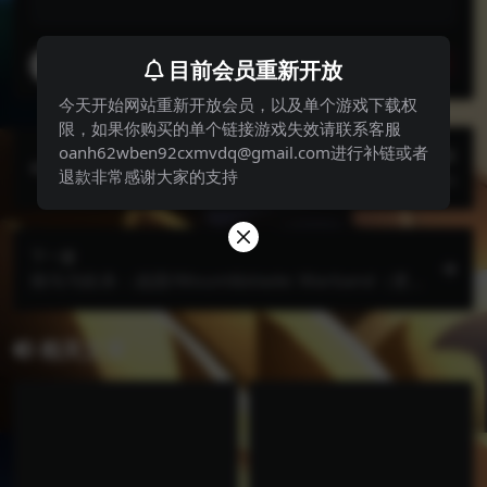
admin
目前会员重新开放
分享
收藏
点赞(
0
)
今天开始网站重新开放会员，以及单个游戏下载权
限，如果你购买的单个链接游戏失效请联系客服
oanh62wben92cxmvdq@gmail.com进行补链或者
上一篇
退款非常感谢大家的支持
女忍反射:闪乱神乐/Senran Kagura Reflexions
下一篇
骑马与砍杀：战团/Mount&blade: Warband（更
新v2.064-赠MOD版）
相关文章