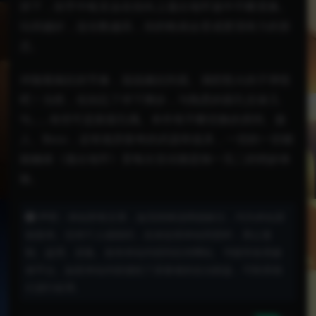
持下，你手中枪支会在你向上逃出地牢途中不断变换。
玩得越好，连击数越高，你的枪就会变成更强有力的形
态。
伴随着疯狂的节奏，迎战顽抗到底、满腔怒火的子弹怪
吧！当然，也别忘了停下脚步，与熟悉的面孔交谈几
句……有些可是新面孔哦。本作有不断切换的房间、敌
人、Boss，还有诡异新奇的武器和道具，一切的一切都
能确保《逃出地牢》里每次尝试都是独一无二的绝妙体
验。
声明：本站所有文章，如无特殊说明或标注，均为本站原
创发布。任何个人或组织，在未征得本站同意时，禁止复
制、盗用、采集、发布本站内容到任何网站、书籍等各类媒
体平台。如若本站内容侵犯了原著者的合法权益，可联系我
们进行处理。