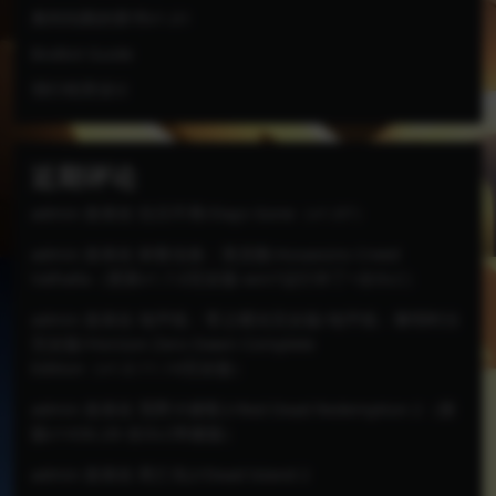
奥利珀斯的禁书V1.01
BioBot Guide
强行枕营业!2
近期评论
admin
发表在
往日不再/Days Gone（v1.07）
admin
发表在
刺客信条：英灵殿/Assassins Creed
Valhalla（更新v1.7.0完全版-win7运行补丁+全DLC）​
admin
发表在
地平线：零之曙光完全版/地平线：黎明时分
完全版/Horizon Zero Dawn Complete
Edition（v1.0.11.14完全版）
admin
发表在
荒野大镖客2/Red Dead Redemption 2（新
版v1436.28-全DLC终极版）
admin
发表在
死亡岛2/Dead Island 2