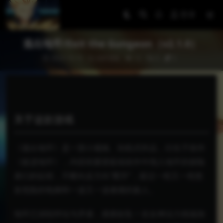
登录
逃出地牢/Exit the Gungeon（v2.1.0）
2023-10-19
动作冒险
12
0
5
关于这款游戏
《逃出地牢》是一部小规格、街机式作品，衍生于前作
《挺进地牢》，内容则紧密延续前作中闯入地牢的探险
者们的征程，不断向反方向“爬升”，挺过一程又一程愈
发危险的电梯和一波又一波难缠的敌人。
地牢已深陷悖论与矛盾，摇摇欲坠！在女神法力祝福加