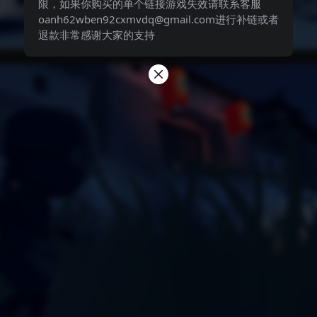
限，如果你购买的单个链接游戏失效请联系客服
oanh62wben92cxmvdq@gmail.com进行补链或者
退款非常感谢大家的支持