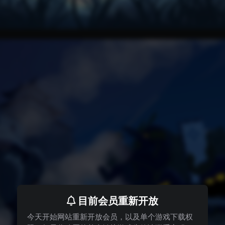
目前会员重新开放
今天开始网站重新开放会员，以及单个游戏下载权