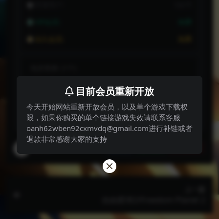
普通用户:
5金币
VIP会员:
免费
永久会员:
免费
包含资源:
(1个)
最近更新:
2023-10-19
目前会员重新开放
今天开始网站重新开放会员，以及单个游戏下载权
下载遇到问题？可联系客服或反馈
限，如果你购买的单个链接游戏失效请联系客服
oanh62wben92cxmvdq@gmail.com进行补链或者
退款非常感谢大家的支持
admin
分享
收藏
点赞(
0
)
上一篇
自由星球2/Freedom Planet 2