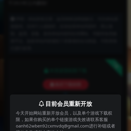
于24小时之内删除!
声明：本站所有文章，如无特殊说明或标注，均为本站原
创发布。任何个人或组织，在未征得本站同意时，禁止复
制、盗用、采集、发布本站内容到任何网站、书籍等各类媒
体平台。如若本站内容侵犯了原著者的合法权益，可联系我
们进行处理。
下载
本资源需权限下载
购买下载权限
普通用户:
5金币
目前会员重新开放
VIP会员:
免费
今天开始网站重新开放会员，以及单个游戏下载权
限，如果你购买的单个链接游戏失效请联系客服
永久会员:
免费
oanh62wben92cxmvdq@gmail.com进行补链或者