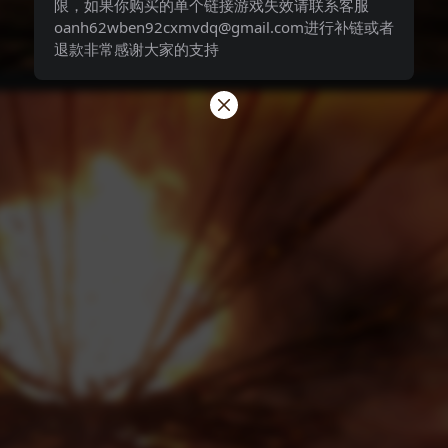
限，如果你购买的单个链接游戏失效请联系客服
oanh62wben92cxmvdq@gmail.com进行补链或者
退款非常感谢大家的支持