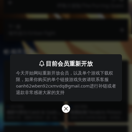
呼噜大冒险/The Purring Quest
下一篇
城市战斗/Urban Fight
相关文章
目前会员重新开放
今天开始网站重新开放会员，以及单个游戏下载权
限，如果你购买的单个链接游戏失效请联系客服
oanh62wben92cxmvdq@gmail.com进行补链或者
退款非常感谢大家的支持
动作冒险
动作冒险
捕捞与烹饪/Catch & Cook: F
暗黑绘画/Tenebris Pictura
ishing Adventure
游戏介绍 《捕捞与烹饪》是一款钓
游戏介绍 你所扮演的是一名维多利
鱼冒险游戏，在游戏中你不仅是一
亚时代超自然调查员，能够通灵，
个渔夫，还是一个餐...
来到了一个有着神秘...